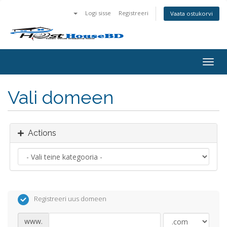
Logi sisse
Registreeri
Vaata ostukorvi
Togg
navig
Vali domeen
Actions
Registreeri uus domeen
www.