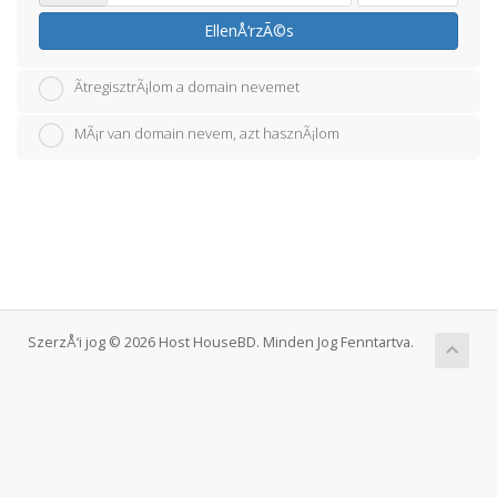
EllenÅ‘rzÃ©s
ÃtregisztrÃ¡lom a domain nevemet
MÃ¡r van domain nevem, azt hasznÃ¡lom
SzerzÅ‘i jog © 2026 Host HouseBD. Minden Jog Fenntartva.