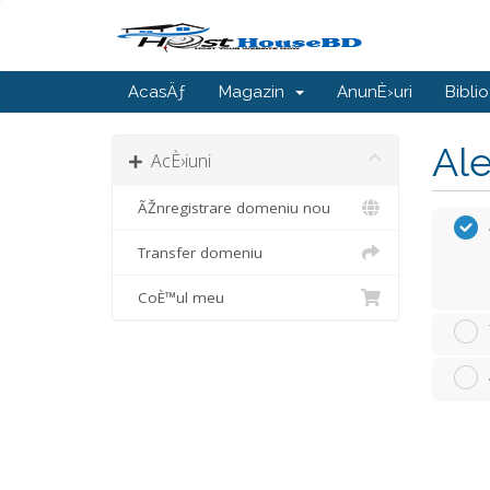
AcasÄƒ
Magazin
AnunÈ›uri
Bibli
Ale
AcÈ›iuni
ÃŽnregistrare domeniu nou
Transfer domeniu
CoÈ™ul meu