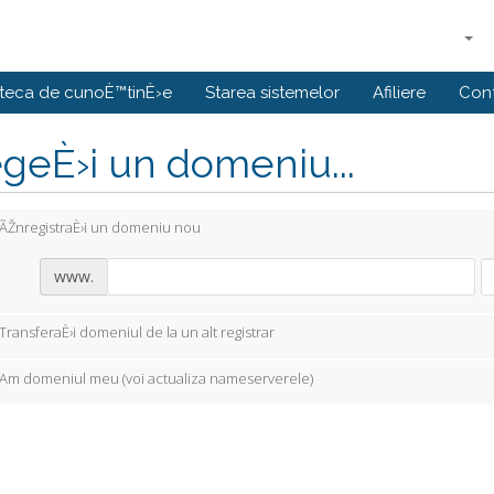
oteca de cunoÈ™tinÈ›e
Starea sistemelor
Afiliere
Con
geÈ›i un domeniu...
ÃŽnregistraÈ›i un domeniu nou
www.
TransferaÈ›i domeniul de la un alt registrar
Am domeniul meu (voi actualiza nameserverele)