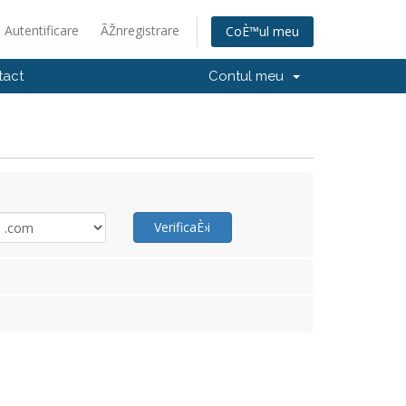
Autentificare
ÃŽnregistrare
CoÈ™ul meu
tact
Contul meu
VerificaÈ›i