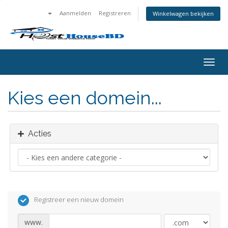
Aanmelden
Registreren
Winkelwagen bekijken
Navig
in-/u
Kies een domein...
Acties
Registreer een nieuw domein
www.