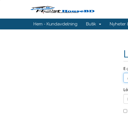
Hem - Kundavdelning
Butik
Nyheter
E-
Lö