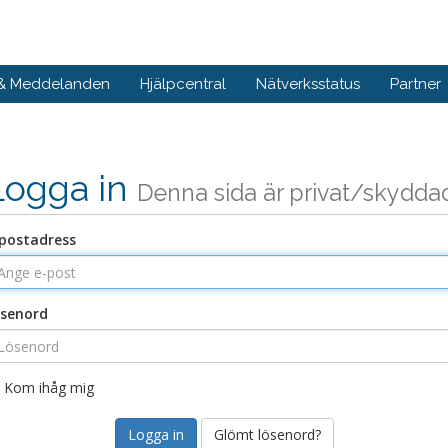
 & Meddelanden
Hjälpcentral
Nätverksstatus
Partner
Logga in
Denna sida är privat/skydda
postadress
senord
Kom ihåg mig
Glömt lösenord?